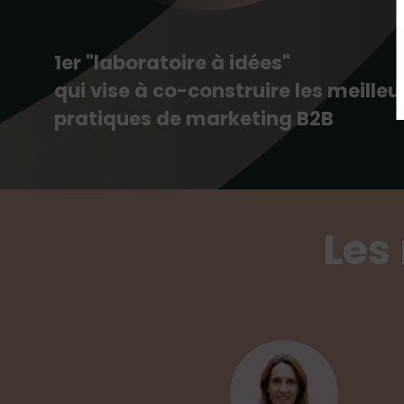
1er "laboratoire à idées"
qui vise à co-construire les meilleu
pratiques de marketing B2B
Les
AM