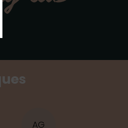
ques
AG